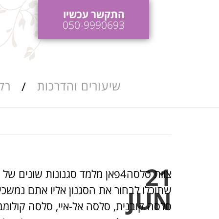
התקשר עכשיו
050-9990693
שיעורים והדרכות
רק
כות ריקודי חתונה
הדרכות והופעות
לאירועים
כות ושיעורי סלסה
21
צוות סלסה4פאן מלמד סגנונות שוני
שתוכלו לבחור את הסגנון אליו אתם נמשכים
JUN
סלסה קובנית, סלסה אל-איי, סלסה קולומב