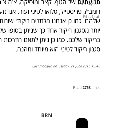
תנועתיות של הגוף, קצב ומוסיקה, צ'ה צ'ה 
Written by
brn
רומבה, פריסטייל, סלואו לטיני ועוד. אנו 
font size
Print
,
Email
שלהם. כמו כן אנחנו מלמדים ריקודי שורות ל
יותר מסגנון ריקוד אחד כך שניתן בסופו ש
בריקוד שלכם. כמו כן ניתן לתאם הדרכות ה
סגנון ריקוד לטיני הוא מיוחד ומהנה.
Last modified onTuesday, 21 June 2016 15:46
1
2
3
4
5
Read
2758
times
BRN