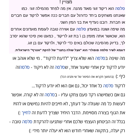
מצויין !
סלסה
הוא ריקוד זוגי מאוד מהנה. אין מה לפחד מהמילה זוגי. כמו
שאנחנו משחקים ביחד כדורגל עם חברים ככה אפשר לרקוד עם חברים
או חברות. רובנו נעדיף את בני המין השני.
מה שיפה ושונה במועדון
סלסה
עם אווירה טובה לעומת מועדונים אחרים
הוא, שכאשר אתה מזמין בן \ בת זוג לריקוד , כמעט ואין סיכוי שהוא יסרב
לך, בדיוק מהסיבה שכולם באים כדי לרקוד, ולרקוד עם בן זוג.
דוגמא לשיר סלסה פופולרי הוא "אצל שולה בחצר" של להקת "אטרף" הישראלית.
מה שיפה ב
סלסה
הוא שלא צריך "לדעת לרקוד" . מי שלא אוהב או
יודע לרקוד יבין אחרי שיעור אחד, ש
סלסה
זה לא ריקוד -
סלסה
זה
כיף :)
(בהמשך תקראו את הסיפור של שי ותבינו הכל)
לרקוד
סלסה
כל אחד יכול, גם אם הוא לא יודע לרקוד...
גם אם כשמישהו רקד פעם צחקו עליו - ב
סלסה
זה לא קורה. אפשר
לעשות כל מה שעולה על דעתך, לא חייבים להיות גמישים או להזיז
את הגוף בצורה מסויימת. הדבר היחיד שצריך לדעת זה
לחייך
:)
בגלל זה הביטחון העצמי שלכם אחרי שתגיעו להרקדת
סלסה
טובה -
רק יעלה, בתקווה שאחרי חודש הוא לא יעלה יותר מידי :)