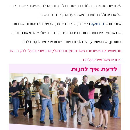
לאחר שהזמנתי יותר מ-10 בנות שונות בלי סירוב.. החלטתי לצפות קצת בריקוד
של אחרים וללמוד ממנו.. נשארתי עד הסוף ונהנתי מאוד...
אחרי חודש,
המוסיקה
הקצבית, הריקוד הצמוד, ה"קשירות" היפות וההשכבות
שנראו תמיד יפות ומסובכות - נהיו החברים הכי טובים שלי. אהבתי את החבר'ה
במועדון, ואת האווירה, והיום לפחות פעם בשבוע אני חייב לרקוד סלסה.
מה שמצחיק הוא שהיום כשאני מזמין חברים שלי, שהיו צוחקים עלי, לרקוד - הם
פוחדים שאני אצחק עליהם.