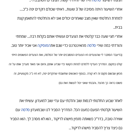
אחרי השיעור היתה מסיבה של 3 שעות.. ראיתי שכולם רוקדים יפה כ"כ....
למחרת החלטתי שאין מצב שאחרים יכולים ואני לא והחלטתי להתאמן קצת
בבית..
אחרי חצי שעה כבר קלטתי את הצעדים ועשיתי אותם בקלות רבה... שמחתי
והורדתי כמה שירי
סלסה
מהאינטרנט כדי שגם את
המוסיקה
אני אכיר יותר טוב.
(בדיעבד הסתבר לי שהצעדים היו הצעדים המסובכים יותר של הסלסה, ואת הצעדים הפשוטים הייתי
קולט במקום. המדריך העדיף ללמדם למרות הקושי כדי שנדע אותם, והיום אני מאוד מעריך אותו על זה
מכיוון שבשום מקום זה לא קורה. בנוסף האנשים שחשבתי שרוקדים יפה, לא היו כ"כ מקצועיים, זה
פשוט נראה כך מהצד..והבנתי שאני יכול לעשות זאת גם)
לאחר שבוע החלטתי לנסות שוב והלכתי עם עדי שוב למועדון. עשיתי את
השיעור וקלטתי הפעם כמעט הכל. המדריך הסביר לנו שבמועדון
סלסה
עם
אווירה טובה, בדר"כ כשאתה מזמין מישהו לריקוד , הוא לא מסרב לך. הוא הסביר
גם כיצד צריך להסביר מישהו לריקוד...