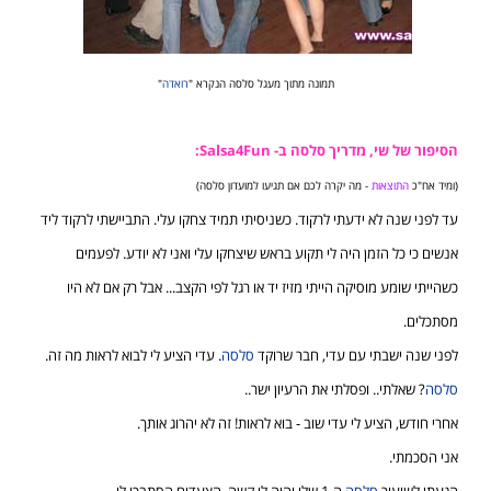
תמונה מתוך מעגל סלסה הנקרא "
רואדה
"
הסיפור של שי, מדריך סלסה ב- Salsa4Fun:
(ומיד אח"כ
התוצאות
- מה יקרה לכם אם תגיעו למועדון סלסה)
עד לפני שנה לא ידעתי לרקוד. כשניסיתי תמיד צחקו עלי. התביישתי לרקוד ליד
אנשים כי כל הזמן היה לי תקוע בראש שיצחקו עלי ואני לא יודע. לפעמים
כשהייתי שומע מוסיקה הייתי מזיז יד או רגל לפי הקצב... אבל רק אם לא היו
מסתכלים.
לפני שנה ישבתי עם עדי, חבר שרוקד
סלסה
. עדי הציע לי לבוא לראות מה זה.
סלסה
? שאלתי.. ופסלתי את הרעיון ישר..
אחרי חודש, הציע לי עדי שוב - בוא לראות! זה לא יהרוג אותך.
אני הסכמתי.
הגעתי לשיעור
סלסה
ה-1 שלי והיה לי קשה. הצעדים הסתבכו לי..