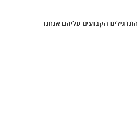
לדוגמא של סלסה בסגנון אל-איי (LA). אלו התרגילים הקבועים עליהם אנחנו