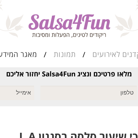
דנים לאירועים
תמונות
מאגר המידע
מלאו פרטיכם ונציג Salsa4Fun יחזור אליכם
ריקוד שורות
מאגר הרואדה
סגנונות הריקוד
כתבות ומאמרים
 שיעור סלסה בסגנון L.A
מערכי השיעור