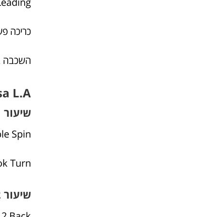
Leading
כריכה פ
השכבה ב
Salsa L.A
שיעור 1
le Spin
k Turn
שיעור 2
 2 Back