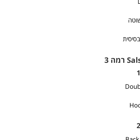
שוטה
סיסית
 רמה 3
Doub
Hoo
Back