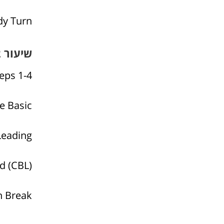
dy Turn
שיעור 2
eps 1-4
e Basic
Leading
(Cross Body Lead (CBL
 Break