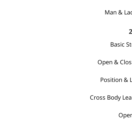
Man & La
Basic St
Open & Clos
Position & 
Open