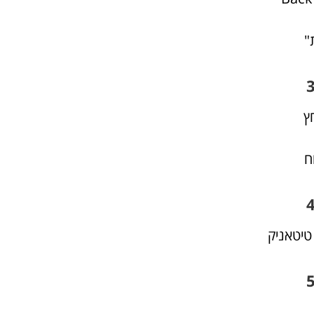
"
ץ
ח
 טיטאניק