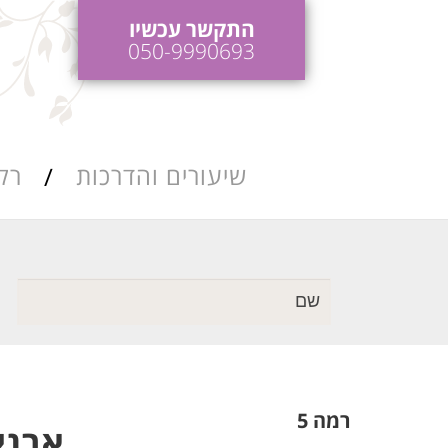
התקשר עכשיו
050-9990693
שיעורים והדרכות
רק
כות ריקודי חתונה
הדרכות והופעות
לאירועים
כות ושיעורי סלסה
רמה 5
אבניקו ק