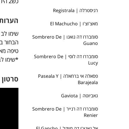
כש2 הידיים לפניו (כמו בBalsero). אז עושים Sombrero עם יד שמאל נשארת למטה, ולסיום DQN.
רגיסטרלה | Registrala
הערות 
מאצ'וצ'ו | El Machucho
שימו לב
סומבררו דה גואנו | Sombrero De
הבחור בס
Guano
טיפה מאי
סומבררו דה לוסי | Sombrero De
*שימו ל
Lucy
פסאלה אי ברחאלה | Paseala Y
סרטון
Barajeala
גאביוטה | Gaviota
סומבררו דה רנייר | Sombrero De
Renier
אל גאנצ'ו דה מייקל | El Gancho