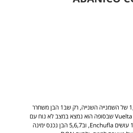
מתחיל כמו Abanico רגיל בשמנייה הראשונה (Sombrero), וב1,2,3 של השמנייה השנייה, רק שב1 הבן משחרר
את יד שמאל של הבת, וב3 הוא תופס אותה. ב5,6,7 הבן עושה מעין Vuelta שבסופה הוא נמצא במצב לא נוח עם
יד שמאל שלו מקופלת מאחורי גבו ויד ימין נמצאת מול פניו. אז ב1,2,3 עושים Enchufla, וב5,6,7 הבן נכנס ימינה