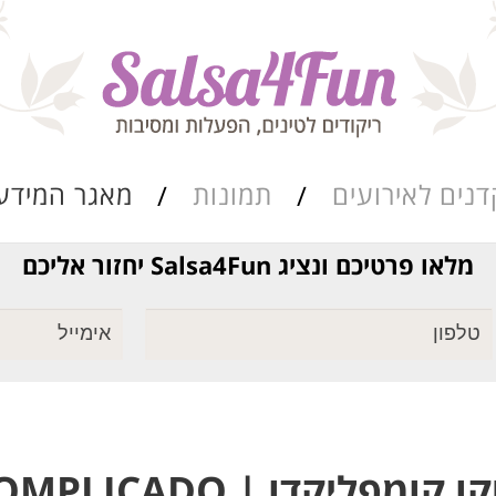
דנים לאירועים
תמונות
מאגר המידע
מלאו פרטיכם ונציג Salsa4Fun יחזור אליכם
ריקוד שורות
מאגר הרואדה
סגנונות הריקוד
כתבות ומאמרים
ומפליקדו | ABANICO COMPLICADO
מערכי השיעור