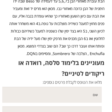
הבת עוברת מאחורי הבן ב5,6,7 עד לעמידה של Beso שבה ידו
הימנית של הבן כרוכה מאחורי גבו. מכאן הוא מרים יד זאת ומעביר
את הבת עם כיוון השעון מאחוריו כך שהיא עומדת בגבה אליו, עם
פנים מחוץ למעגל כשידיה מוצלבות על גופה.ב4 הוא משחרר אותה
לכיוון השני, ב5 היא בצד ימין שלו כשפניה למעגל כשידיהם כבולות
לחלוטין ואז ב6 הבן מכניס את מרפק ימין שלו מעל ידיה של הבת
ופותח אותו ועובר דרכו כך שב7 הם שוב בצדדי המוצא. מכאן
Enchufla , הצלבה של Sombrero, ומסיימים בDQN.
מעוניינים בלימוד סלסה, רואדה או
ריקודים לטיניים?
מלאו את הטופס לקבלת פרטים נוספים: