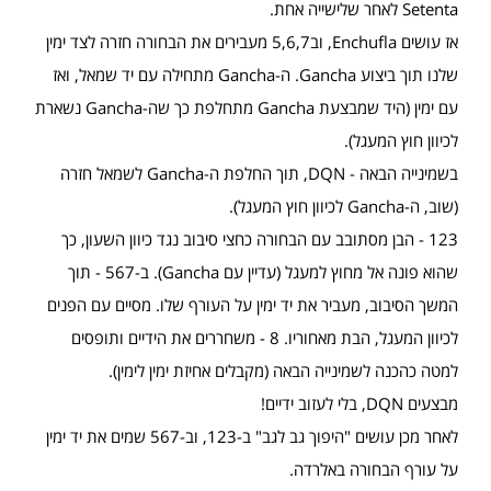
Setenta לאחר שלישייה אחת.
אז עושים Enchufla, וב5,6,7 מעבירים את הבחורה חזרה לצד ימין
שלנו תוך ביצוע Gancha. ה-Gancha מתחילה עם יד שמאל, ואז
עם ימין (היד שמבצעת Gancha מתחלפת כך שה-Gancha נשארת
לכיוון חוץ המעגל).
בשמינייה הבאה - DQN, תוך החלפת ה-Gancha לשמאל חזרה
(שוב, ה-Gancha לכיוון חוץ המעגל).
123 - הבן מסתובב עם הבחורה כחצי סיבוב נגד כיוון השעון, כך
שהוא פונה אל מחוץ למעגל (עדיין עם Gancha). ב-567 - תוך
המשך הסיבוב, מעביר את יד ימין על העורף שלו. מסיים עם הפנים
לכיוון המעגל, הבת מאחוריו. 8 - משחררים את הידיים ותופסים
למטה כהכנה לשמינייה הבאה (מקבלים אחיזת ימין לימין).
מבצעים DQN, בלי לעזוב ידיים!
לאחר מכן עושים "היפוך גב לגב" ב-123, וב-567 שמים את יד ימין
על עורף הבחורה באלרדה.