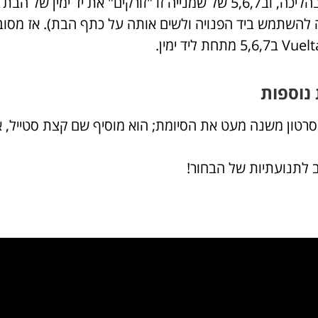
פעמיים בהליכה, וב5,6,7 של שמנייה זו "זורקים" את יד
נוספות
רטון משנה מעט את הסיומת; הוא מוסיף שם קצת סטייל, א
ב לתנועתיות של הבחור!