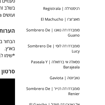
רגיסטרלה | Registrala
ועושים Vuelta ב5,6,7 מתחת ליד ימין.
מאצ'וצ'ו | El Machucho
הערות 
סומבררו דה גואנו | Sombrero De
Guano
הבחור בס
סומבררו דה לוסי | Sombrero De
בארץ.
Lucy
*שימו ל
פסאלה אי ברחאלה | Paseala Y
Barajeala
סרטון
גאביוטה | Gaviota
סומבררו דה רנייר | Sombrero De
Renier
אל גאנצ'ו דה מייקל | El Gancho