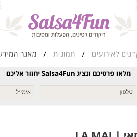
דנים לאירועים
תמונות
מאגר המידע
מלאו פרטיכם ונציג Salsa4Fun יחזור אליכם
ריקוד שורות
מאגר הרואדה
סגנונות הריקוד
כתבות ומאמרים
| LA MAI
מערכי השיעור