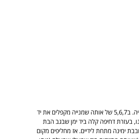
עושים Setenta מלא בשמנייה הראשונה וב1,2,3 של השמנייה השניה. ב5,6,7 של אותה שמנייה מקפלים את יד
מאחורי גבה. אז עושים DQN עם Coca Cola, שזמנו, בעזרת דחיפה קלה ביד ימן שבגב הבת
בבת ימינה מתחת לידיים. אז מחליפים מקום