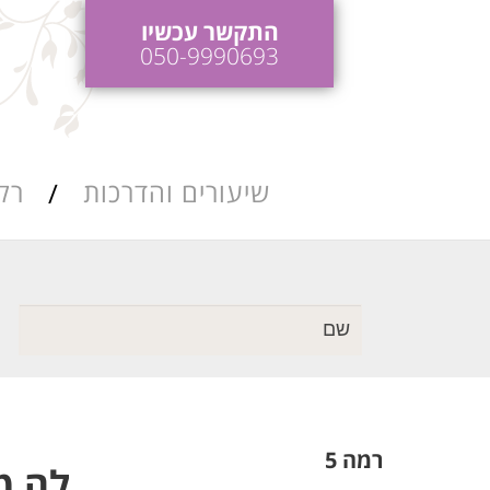
התקשר עכשיו
050-9990693
שיעורים והדרכות
רק
כות ריקודי חתונה
הדרכות והופעות
לאירועים
כות ושיעורי סלסה
רמה 5
לה מאי 