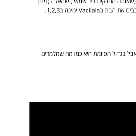
 ימין של הבת (שאותה מחזיקים ביד שמאל) שמאלה (ניתן
בשלב זה להשתמש ביד הפנויה ולשים אותה על כתף הבת). אז מסובבים את הבת בVacilala ימינה ב1,2,3,
בל בגדול הסיומת היא כמו מה שמלמדים