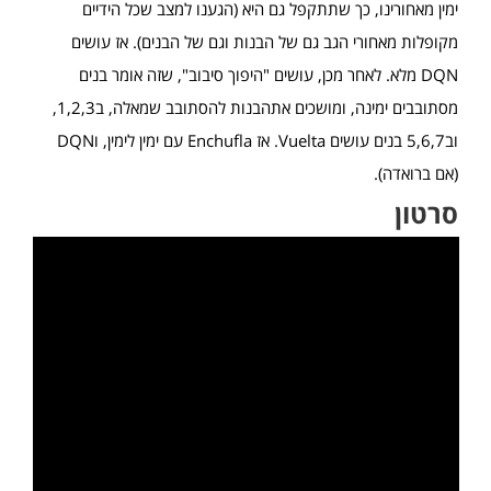
ימין מאחורינו, כך שתתקפל גם היא (הגענו למצב שכל הידיים
מקופלות מאחורי הגב גם של הבנות וגם של הבנים). אז עושים
DQN מלא. לאחר מכן, עושים "היפוך סיבוב", שזה אומר בנים
מסתובבים ימינה, ומושכים אתהבנות להסתובב שמאלה, ב1,2,3,
וב5,6,7 בנים עושים Vuelta. אז Enchufla עם ימין לימין, וDQN
(אם ברואדה).
סרטון