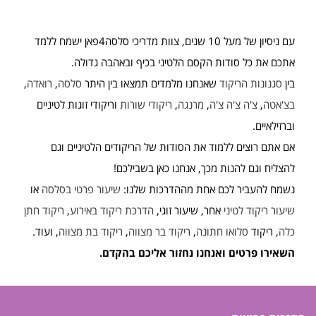
עם ניסיון של מעל 10 שנים, צוות מדריכי סלסה4פאן ישמח ללמד
אתכם את כל סודות הקסם הלטיני בכיף ובאהבה גדולה.
בין
סגנונות הריקוד
שאנחנו מלמדים תמצאו בין היתר
סלסה
,
רואדה
,
בצ'אטה
,
צ'ה צ'ה צ'ה
,
מרנגה
,
ריקודי שורות
וריקודי זוגות לטיניים
וברזילאיים.
אם אתם רוצים ללמוד את הסודות של הריקודים הלטיניים וגם
להצליח וגם להנות מכך, אנחנו כאן בשבילכם!
נשמח להעביר לכם אחת מההדרכות שלנו:
שיעור פרטי בסלסה
או
שיעור ריקוד לטיני
אחר, שיעור זוגי,
הדרכת ריקוד באירוע
,
ריקוד חתן
כלה
, ריקוד
סלואו חתונה
,
ריקוד בר מצווה
,
ריקוד בת מצווה
, ועוד.
השאירו פרטים ואנחנו נחזור אליכם בהקדם.