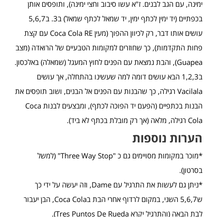
ימינה, עם הגב לבנים. ז"א עשו סיבוב וחצי ימינה), ותופסים אותן
בכפתיים (יד ימין לכתף ימין, יד שמאל לכתף שמאל) ב3. ב5,6,7
עושים אותו דבר, רק לכיוון ההפוך (מעין Coca Cola RE עם קצת
פחות התקדמות), כך שחוזרים למקומות הטבעיים של הרואדה (מצב
Guapea), והבת נמצאת עם הפנים לחוץ המעגל (שמאלה) באלכסון.
ב1,2,3 הבא עושים דומה למה שעשינו בהתחלה, אך עושים
Vacilala רגילה, כך שהבנות עם הפנים אל הבנים, ושוב תופסים את
הבנות בכתפיים (הפעם יד הפוכה לכתף), ומבצעים לבנות Coca
Cola רגילה, מלאה (אך רק מובלת בכתף לא ביד).
הערות נוספות
*מוכר במקומות מסויימים גם כ "Three Way Stop" (למשל
בסרטון).
*ניתן גם לעשות את התרגיל עם Dame, וזה יעשה על ידי כך
ש5,6,7 השני, במקום לרדוף אחרי הבת בCoca Cola, הבן יעבור
לבת הבאה (והתרגיל יקרא Tres Puntos De Rueda).