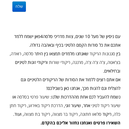
עם ניסיון של מעל 10 שנים, צוות מדריכי סלסה4פאן ישמח ללמד
אתכם את כל סודות הקסם הלטיני בכיף ובאהבה גדולה.
בין
סגנונות הריקוד
שאנחנו מלמדים תמצאו בין היתר
סלסה
,
רואדה
,
בצ'אטה
,
צ'ה צ'ה צ'ה
,
מרנגה
,
ריקודי שורות
וריקודי זוגות לטיניים
וברזילאיים.
אם אתם רוצים ללמוד את הסודות של הריקודים הלטיניים וגם
להצליח וגם להנות מכך, אנחנו כאן בשבילכם!
נשמח להעביר לכם אחת מההדרכות שלנו:
שיעור פרטי בסלסה
או
שיעור ריקוד לטיני
אחר, שיעור זוגי,
הדרכת ריקוד באירוע
,
ריקוד חתן
כלה
, ריקוד
סלואו חתונה
,
ריקוד בר מצווה
,
ריקוד בת מצווה
, ועוד.
השאירו פרטים ואנחנו נחזור אליכם בהקדם.