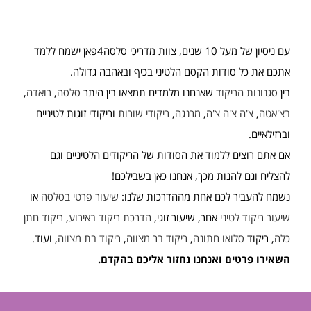
עם ניסיון של מעל 10 שנים, צוות מדריכי סלסה4פאן ישמח ללמד
אתכם את כל סודות הקסם הלטיני בכיף ובאהבה גדולה.
בין
סגנונות הריקוד
שאנחנו מלמדים תמצאו בין היתר
סלסה
,
רואדה
,
בצ'אטה
,
צ'ה צ'ה צ'ה
,
מרנגה
,
ריקודי שורות
וריקודי זוגות לטיניים
וברזילאיים.
אם אתם רוצים ללמוד את הסודות של הריקודים הלטיניים וגם
להצליח וגם להנות מכך, אנחנו כאן בשבילכם!
נשמח להעביר לכם אחת מההדרכות שלנו:
שיעור פרטי בסלסה
או
שיעור ריקוד לטיני
אחר, שיעור זוגי,
הדרכת ריקוד באירוע
,
ריקוד חתן
כלה
, ריקוד
סלואו חתונה
,
ריקוד בר מצווה
,
ריקוד בת מצווה
, ועוד.
השאירו פרטים ואנחנו נחזור אליכם בהקדם.