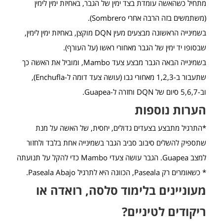
מתחיל כשהאשה עומדת בצד ימין של הגבר, באחיזת ימין לימין
(משתמשים בזה הרבה אחרי Sombrero).
בשמינייה הראשונה מבצעים מעין DQN מוקצן, באחיזת ימין לימין,
שבסופו יד ימין של הגבר מאחורי ראשו (על העורף).
בשמינייה הבאה הגבר מבצע צעד Mambo, ומוביל את האשה כך
שתעבור ב-1,2,3 מאחורי גבו (עושה צעד דומה ל-Enchufla),
וב-5,6,7 סיום של DQN וחזרה ל-Guapea.
הערות נוספות
*התרגיל מתבצע בצעדים גדולים, יחסית, של האשה על מנת
שתספיק להשלים סיבוב סביב הגבר בשמינייה אחת בלבד ולחזור
למצב Guapea. הגבר עושה צעדי Mambo כדי להקל על תנועתה
* כשאומרים רק Paseala, הכוונה היא לתרגיל Paseala Abajo.
מעוניינים בלימוד סלסה, רואדה או
ריקודים לטיניים?