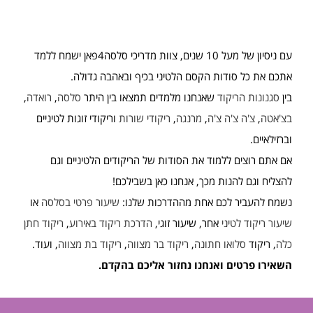
עם ניסיון של מעל 10 שנים, צוות מדריכי סלסה4פאן ישמח ללמד
אתכם את כל סודות הקסם הלטיני בכיף ובאהבה גדולה.
בין
סגנונות הריקוד
שאנחנו מלמדים תמצאו בין היתר
סלסה
,
רואדה
,
בצ'אטה
,
צ'ה צ'ה צ'ה
,
מרנגה
,
ריקודי שורות
וריקודי זוגות לטיניים
וברזילאיים.
אם אתם רוצים ללמוד את הסודות של הריקודים הלטיניים וגם
להצליח וגם להנות מכך, אנחנו כאן בשבילכם!
נשמח להעביר לכם אחת מההדרכות שלנו:
שיעור פרטי בסלסה
או
שיעור ריקוד לטיני
אחר, שיעור זוגי,
הדרכת ריקוד באירוע
,
ריקוד חתן
כלה
, ריקוד
סלואו חתונה
,
ריקוד בר מצווה
,
ריקוד בת מצווה
, ועוד.
השאירו פרטים ואנחנו נחזור אליכם בהקדם.