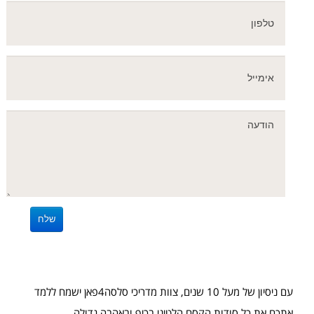
עם ניסיון של מעל 10 שנים, צוות מדריכי סלסה4פאן ישמח ללמד
אתכם את כל סודות הקסם הלטיני בכיף ובאהבה גדולה.