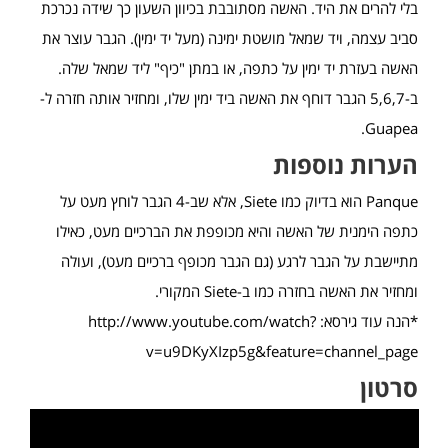
בלי להרים את היד. האשה מסתובבת בכיוון השעון כך שידה נכרכת
סביב עצמה, ויד שמאל מושטת ימינה (מעל יד ימין). הגבר עוצר את
האשה בעזרת יד ימין על כתפה, או במתן "כיף" ליד שמאל שלה.
ב-5,6,7 הגבר דוחף את האשה ביד ימין שלו, ומחזיר אותה חזרה ל-
Guapea.
הערות נוספות
Panque הוא בדיוק כמו Siete, אלא שב-4 הגבר לוחץ מעט על
כתפה הימנית של האשה והיא מכופפת את הברכיים מעט, כאילו
מתיישבת על הגבר לרגע (גם הגבר מכופף ברכיים מעט), ועולה
ומחזיר את האשה בחזרה כמו ב-Siete המקורי.
*הנה עוד גירסא: http://www.youtube.com/watch?
v=u9DKyXIzp5g&feature=channel_page
סרטון