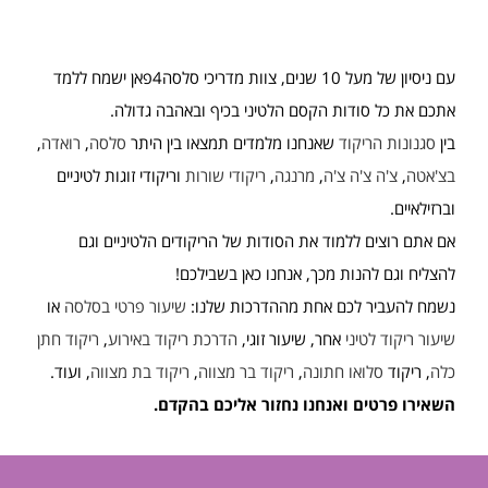
עם ניסיון של מעל 10 שנים, צוות מדריכי סלסה4פאן ישמח ללמד
אתכם את כל סודות הקסם הלטיני בכיף ובאהבה גדולה.
בין
סגנונות הריקוד
שאנחנו מלמדים תמצאו בין היתר
סלסה
,
רואדה
,
בצ'אטה
,
צ'ה צ'ה צ'ה
,
מרנגה
,
ריקודי שורות
וריקודי זוגות לטיניים
וברזילאיים.
אם אתם רוצים ללמוד את הסודות של הריקודים הלטיניים וגם
להצליח וגם להנות מכך, אנחנו כאן בשבילכם!
נשמח להעביר לכם אחת מההדרכות שלנו:
שיעור פרטי בסלסה
או
שיעור ריקוד לטיני
אחר, שיעור זוגי,
הדרכת ריקוד באירוע
,
ריקוד חתן
כלה
, ריקוד
סלואו חתונה
,
ריקוד בר מצווה
,
ריקוד בת מצווה
, ועוד.
השאירו פרטים ואנחנו נחזור אליכם בהקדם.