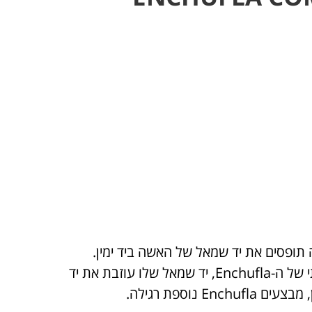
ב-5,6,7 הגבר עובר לפני האשה, דרך מרכז המעגל, למקום ההתחלתי של ה-Enchufla, יד שמאל שלו עוזבת את יד