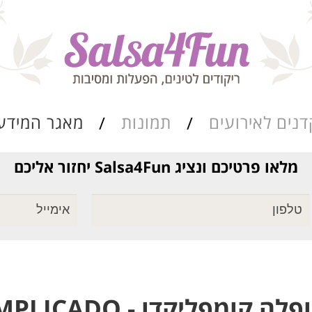
דנים לאירועים
תמונות
מאגר המידע
מלאו פרטיכם ונציג Salsa4Fun יחזור אליכם
ריקוד שורות
מאגר הרואדה
סגנונות הריקוד
כתבות ומאמרים
קומפליקדו - ENCHUFLA COMPLICADO
מערכי השיעור