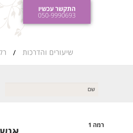
התקשר עכשיו
050-9990693
שיעורים והדרכות
רק
כות ריקודי חתונה
הדרכות והופעות
לאירועים
כות ושיעורי סלסה
רמה 1
אנשופלה 