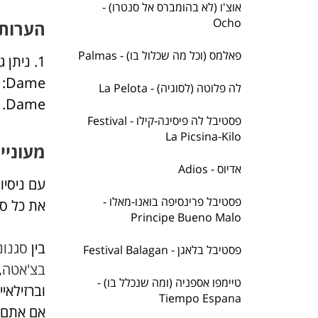
אוצ'ו (לא בהומברס אל סנטרו) -
Ocho
הערות 
פאלמס (וכל מה שכלול בו) - Palmas
לה פלוטה (לסוגיה) - La Pelota
Dame.
פסטיבל לה פיסינה-קילו - Festival
La Picsina-Kilo
מעוניי
אדיוס - Adios
פסטיבל פרינסיפה בואנו-מאלו -
את כל סו
Principe Bueno Malo
בין
סגנונ
פסטיבל בלאגן - Festival Balagan
בצ'אטה
,
טיימפו אספניה (ומה שנכלל בו) -
וברזילאיי
Tiempo Espana
אם אתם ר