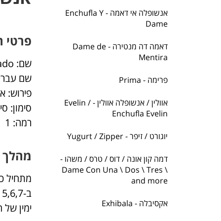
אנשופלה אי דאמה - Enchufla Y
Dame
פרטי ה
דאמה דה מנטירה - Dame de
Mentira
שם: Enchufla Complicado
שם עברי:
פרימה - Prima
פירוש: א
אוולין / אנשופלה אוולין - Evelin /
סימון: ס
Enchufla Evelin
רמה: 1
יוגורט / זיפר - Yugurt / Zipper
מהלך 
דמה קון אונה / דוס / טרס / משהו -
Dame Con Una \ Dos \ Tres \
מתחיל כמו Enchufla רגילה ב-1,2,3, עם שינוי קטן: בסוף השלישייה תופסים את
and more
אקסיבלה - Exhibala
ימין של האשה. (למעשה