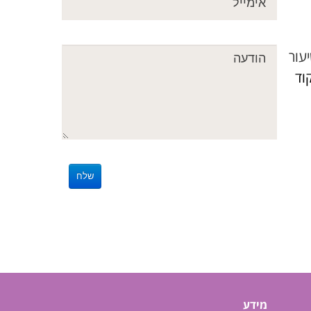
עור
קוד
מידע