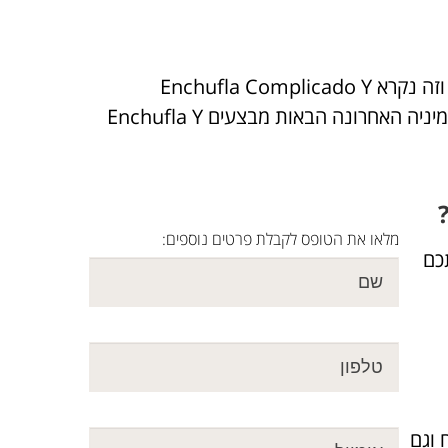
1. ניתן גם לעשות Enchufla Complicado עם מעבר לבת הבאה, וזה נקרא Enchufla Complicado Y
Dame: עושים שמינייה ראשונה של Enchufla Complicado, ובשמיניה האחרונה הבאות מבצעים Enchufla Y
מלאו את הטופס לקבלת פרטים נוספים:
ללמד אתכם
 וגם