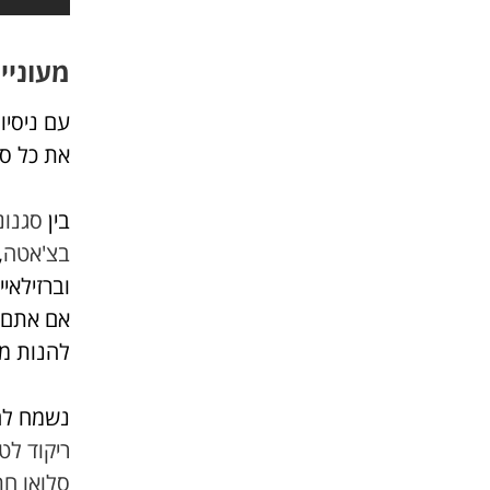
מעוניי
את כל סו
בין
סגנונ
בצ'אטה
,
וברזילאיי
אם אתם ר
להנות מכ
נשמח לה
ריקוד לטי
סלואו חת