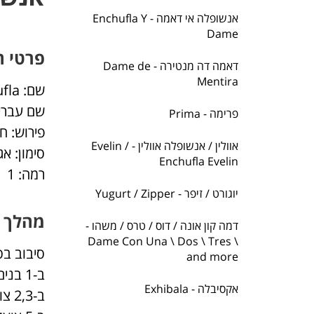
אנשופלה אי דאמה - Enchufla Y
Dame
פרטי ה
דאמה דה מנטירה - Dame de
Mentira
שם: Enchufla
שם עברי
פרימה - Prima
פירוש: ח
אוולין / אנשופלה אוולין - Evelin /
סימון: 
Enchufla Evelin
רמה: 1
יוגורט / זיפר - Yugurt / Zipper
מהלך 
דמה קון אונה / דוס / טרס / משהו -
Dame Con Una \ Dos \ Tres \
סיבוב בס
and more
ב-1 בנים ובנות ביחד צועדים צעד אחד אחורה כך שנוצר מתח בידיים.
אקסיבלה - Exhibala
ב-2,3 צועדים קדימה ומחליפים מקום, כך שהאשה קרובה יותר למרכז המעגל ותוך כדי סיבוב שלה נגד כיוון השעון.