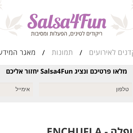
דנים לאירועים
תמונות
מאגר המידע
מלאו פרטיכם ונציג Salsa4Fun יחזור אליכם
ריקוד שורות
מאגר הרואדה
סגנונות הריקוד
כתבות ומאמרים
 - ENCHUFLA
מערכי השיעור