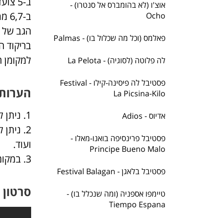
ב-5 צועדים שוב צעד אחורה ליצירת מתח, ממש כמו ב- 1.
אוצ'ו (לא בהומברס אל סנטרו) -
ב-7
Ocho
הגב של 
פאלמס (וכל מה שכלול בו) - Palmas
למקומן 
לה פלוטה (לסוגיה) - La Pelota
פסטיבל לה פיסינה-קילו - Festival
הערות 
La Picsina-Kilo
1. ניתן לבצע Enchufla עם מעבר לבת הבאה, Enchufla Y Dame.
אדיוס - Adios
פסטיבל פרינסיפה בואנו-מאלו -
ועוד.
Principe Bueno Malo
3. במקומות מסויימים התרגיל נקרא Deshencho
פסטיבל בלאגן - Festival Balagan
סרטון
טיימפו אספניה (ומה שנכלל בו) -
Tiempo Espana