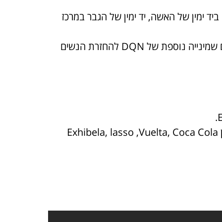
 ביד ימין של האשה, יד ימין של הגבר במרכז
בריקוד הזוגי ניתן לסיים את התרגיל כך, אך ברואדה מתבצע תמיד עם שמינייה נוספת של DQN להחזרת הנשים
2. ניתן לצרף לEnchufla גם עוד אלמנטים שייעשו אחריו ברצף, כגון Exhibela, lasso ,Vuelta, Coca Cola