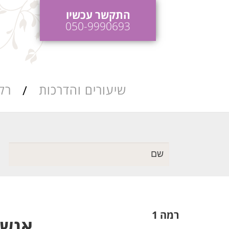
התקשר עכשיו
050-9990693
שיעורים והדרכות
רק
כות ריקודי חתונה
הדרכות והופעות
לאירועים
כות ושיעורי סלסה
רמה 1
אנשופלה