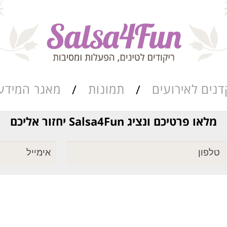
דנים לאירועים
תמונות
מאגר המידע
מלאו פרטיכם ונציג Salsa4Fun יחזור אליכם
ריקוד שורות
מאגר הרואדה
סגנונות הריקוד
כתבות ומאמרים
מערכי השיעור