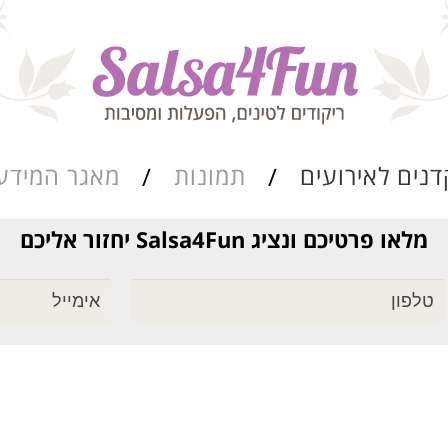
דנים לאירועים
תמונות
מאגר המידע
מלאו פרטיכם ונציג Salsa4Fun יחזור אליכם
ריקוד שורות
מאגר הרואדה
סגנונות הריקוד
כתבות ומאמרים
מערכי השיעור