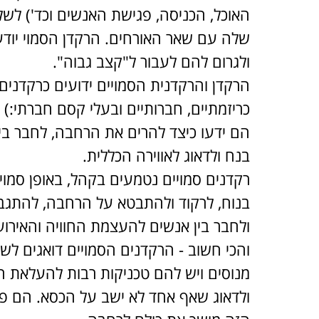
האוכל, הכניסה, פגישת האנשים וכד') לש
שלה עם שאר האורחים. הרקדן הסמוי יוד
ולגרום להם לעבור ל"קצב גבוה".
הרקדן והרקדנית הסמויים ידועים כרקדנים 
כריזמתיים, חברותיים ובעלי קסם חברתי:)
הם ידעו כיצד להרים את הרחבה, לחבר בין
בנח ולדאוג לאווירה הכללית.
רקדנים סמויים נטמעים בקהל, באופן סמוי
בנוח, לרקוד ולהתבטא על הרחבה, להתגבר 
ולחבר בין אנשים להעצמת החוויה והאירוע
והכי חשוב - הרקדנים הסמויים דואגים לש
מנוסים ויש להם טכניקות רבות להעלאת ה
ולדאוג שאף אחד לא ישב על הכסא. הם פ